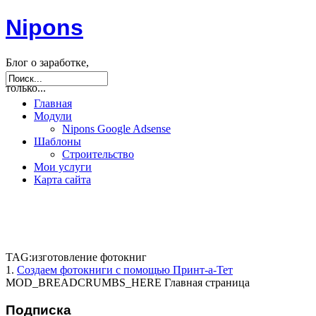
Nipons
Блог о заработке,
seo, joomla и не
только...
Главная
Модули
Nipons Google Adsense
Шаблоны
Строительство
Мои услуги
Карта сайта
TAG:изготовление фотокниг
1.
Создаем фотокниги с помощью Принт-а-Тет
MOD_BREADCRUMBS_HERE
Главная страница
Подписка