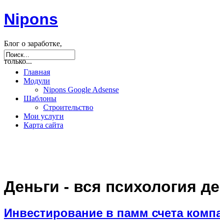
Nipons
Блог о заработке,
seo, joomla и не
только...
Главная
Модули
Nipons Google Adsense
Шаблоны
Строительство
Мои услуги
Карта сайта
Деньги - вся психология де
Инвестирование в памм счета комп