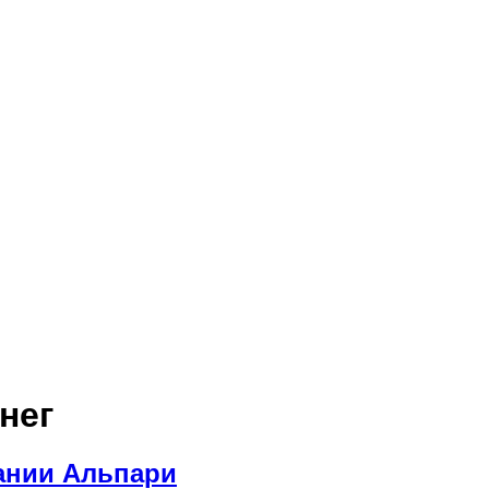
нег
ании Альпари