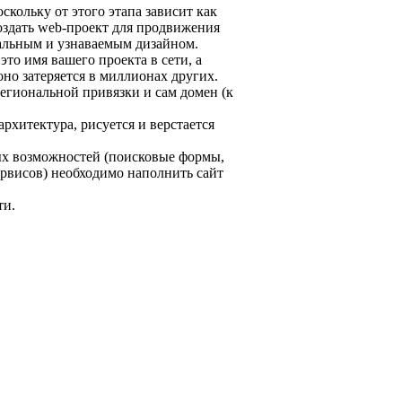
оскольку от этого этапа зависит как
создать web-проект для продвижения
кальным и узнаваемым дизайном.
то имя вашего проекта в сети, а
оно затеряется в миллионах других.
егиональной привязки и сам домен (к
рхитектура, рисуется и верстается
х возможностей (поисковые формы,
рвисов) необходимо наполнить сайт
ти.