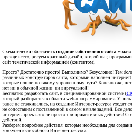
Схематически обозначить
создание собственного сайта
можно в
прежде всего, рисуем красивый дизайн, второй шаг, программир
сайт тематической информацией (контентом).
Просто? Достаточно просто! Выполнимо? Безусловно! Тем боле
различных конструкторов сайта, которыми наполнен интернет!
которые пошли по такому упрощенному пути? Конечно же, нет!
нет ни в обычной жизни, ни виртуальной!
Бесплатно разработать сайт, в специализированной системе (
C
который разбирается в области web-программирования. У польз
ранее не сталкивались, на создание Интернет-ресурса уходит с
не сопоставим с поставленной в самом начале задачей. Все дело
интернет-проект-это не просто три примитивных действия! Соз
действий.
Разберем подробнее действия, которые необходимы для создани
конкурентоспособного Интернет-ресурса.