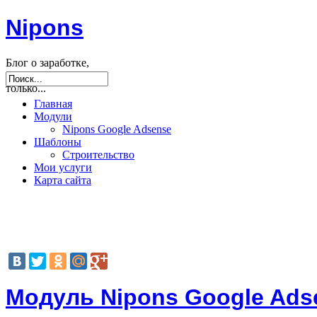
Nipons
Блог о заработке,
seo, joomla и не
только...
Главная
Модули
Nipons Google Adsense
Шаблоны
Строительство
Мои услуги
Карта сайта
Модуль Nipons Google Ads