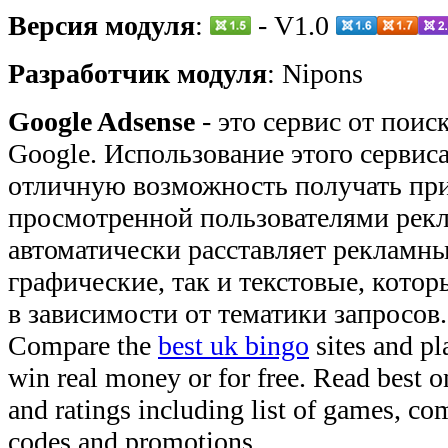
Версия модуля
:
- V1.0
Разработчик модуля
: Nipons
Google Adsense
- это
сервис от поис
Google.
Использование этого сервиса
отличную возможность получать пр
просмотренной пользователями рекл
автоматически расставляет рекламны
графические, так и текстовые, кото
в зависимости от тематики запросов.
Compare the
best uk bingo
sites and pl
win real money or for free. Read best 
and ratings including list of games, com
codes and promotions.