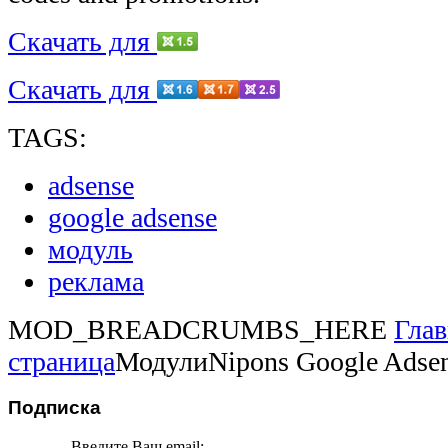
Скачать для
Скачать для
TAGS:
adsense
google adsense
модуль
реклама
MOD_BREADCRUMBS_HERE
Глав
страница
Модули
Nipons Google Adse
Подписка
Введите Ваш email: