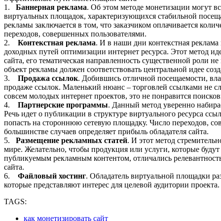
1.
Баннерная реклама
. Об этом методе монетизации могут вс
виртуальных площадок, характеризующихся стабильной посещ
рекламы заключается в том, что заказчиком оплачивается колич
переходов, совершенных пользователями.
2.
Контекстная реклама
. И в наши дни контекстная реклама
доходных путей оптимизации интернет ресурса. Этот метод ид
сайта, его тематическая направленность существенной роли не
объект рекламы должен соответствовать центральной идее соз
3.
Продажа ссылок
. Добившись отличной посещаемости, вла
продаже ссылок. Маленький нюанс – торговлей ссылками не с
совсем молодых интернет проектов, это не понравится поиск
4.
Партнерские программы
. Данный метод уверенно набирае
Речь идет о публикации в структуре виртуального ресурса ссы
попасть на стороннюю сетевую площадку. Число переходов, со
большинстве случаев определяет прибыль обладателя сайта.
5.
Размещение рекламных статей
. И этот метод стремитель
мире. Желательно, чтобы продукция или услуги, которые будут
публикуемым рекламным контентом, отличались релевантност
сайта.
6.
Файловый хостинг
. Обладатель виртуальной площадки ра
которые представляют интерес для целевой аудитории проекта.
TAGS:
как монетизировать сайт