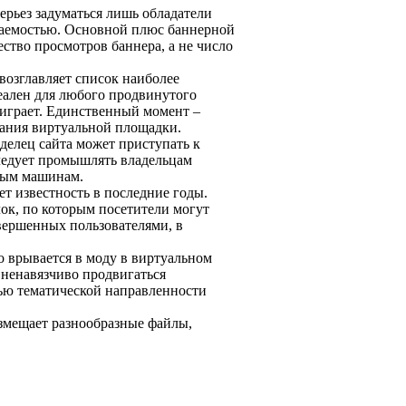
ерьез задуматься лишь обладатели
аемостью. Основной плюс баннерной
ество просмотров баннера, а не число
 возглавляет список наиболее
еален для любого продвинутого
 играет. Единственный момент –
дания виртуальной площадки.
делец сайта может приступать к
ледует промышлять владельцам
овым машинам.
т известность в последние годы.
лок, по которым посетители могут
вершенных пользователями, в
но врывается в моду в виртуальном
 ненавязчиво продвигаться
ью тематической направленности
змещает разнообразные файлы,